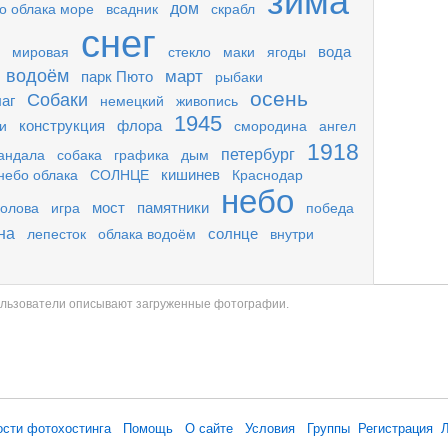
зима
дом
о облака море
всадник
скрабл
снег
вода
мировая
стекло
маки
ягоды
водоём
март
парк Пюто
рыбаки
осень
Собаки
аг
немецкий
живопись
1945
конструкция
флора
и
смородина
ангел
1918
петербург
андала
собака
графика
дым
кишинев
небо облака
СОЛНЦЕ
Краснодар
небо
мост
памятники
голова
игра
победа
на
солнце
лепесток
облака водоём
внутри
ользователи описывают загруженные фотографии.
ости фотохостинга
Помощь
О сайте
Условия
Группы
Регистрация
Л