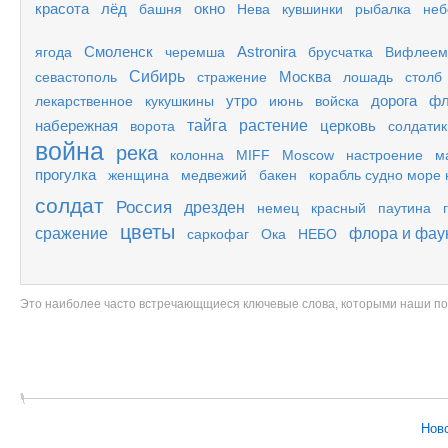
красота
лёд
окно
башня
Нева
кувшинки
рыбалка
неб
Смоленск
Astronira
ягода
черемша
брусчатка
Вифлеем
Сибирь
Москва
севастополь
стражение
лошадь
столб
утро
дорога
фл
лекарственное
кукушкины
июнь
войска
набережная
тайга
растение
церковь
ворота
солдатик
война
река
колонна
MIFF
Moscow
настроение
м
прогулка
женщина
медвежий
бакен
корабль судно море 
солдат
Россия
дрезден
немец
красный
паутина
цветы
сражение
флора и фау
саркофаг
Ока
НЕБО
Это наиболее часто встречающщиеся ключевые слова, которыми наши п
Нов