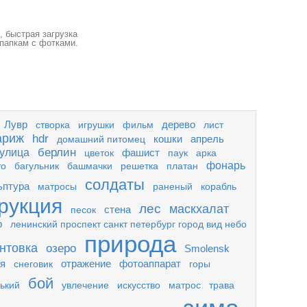
 быстрая загрузка
 папкам с фотками.
Лувр
дерево
створка
игрушки
фильм
лист
ариж
hdr
кошки
апрель
домашний питомец
берлин
улица
фашист
цветок
паук
арка
фонарь
то
багульник
башмачки
решетка
платан
солдаты
ьптура
матросы
раненый
корабль
рукция
лес
маскхалат
стена
песок
ф
ленинский проспект санкт петербург город вид небо
природа
нтовка
озеро
Smolensk
я
отражение
фотоаппарат
снеговик
горы
бой
нький
увлечение
искусство
матрос
трава