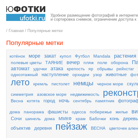
Удобное размещение фотографий в интернете,
и сортировка снимков, ограничение доступа к
/
Главная
/
Популярные метки
Популярные метки
растения
море
закат
котёнок
купол
Футбол
Mandala
П
вечер
полевые цветы
ТАЯНИЕ
пляж
поле
оборона
автомат
атака
удочки
крепость
яр
обрывы
рейхстаг
наступление
животные
одноэтажный
орхидеи
узор
фо
лето
немцы
скул
кремль
пистолет
черное море
реконст
симметрия
азовское море
недвижимость
город
ночь
фотогра
Весна
котята
сентябрь
памятник
ви
фашисты
дома
панорама
одесса
побережье
жилье
Сочи
конь
деревь
шинель
дома
ММКФ
храм
Бабочки
пейзаж
объектив
деревня
ВЕСНА
цветочек але