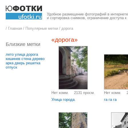
Удобное размещение фотографий в интернете,
и сортировка снимков, ограничение доступа к
/
Главная
/
Популярные метки
/
дорога
«дорога»
Близкие метки
лето
улица
дорога
кишинев
стена
дерево
арка
дверь
решетка
отпуск
Нет комм.
2131 просм.
Нет комм.
Улица города.
га га га