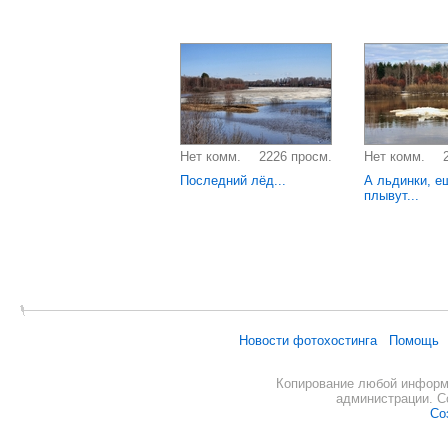
Нет комм.
2226 просм.
Нет комм.
Последний лёд...
А льдинки, е
плывут...
Новости фотохостинга
Помощь
Копирование любой информа
администрации. С
Со