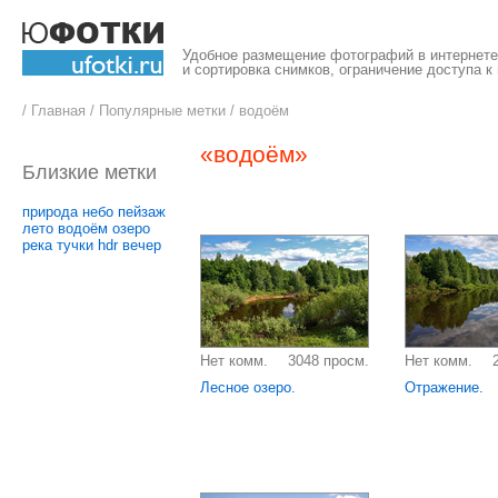
Удобное размещение фотографий в интернете,
и сортировка снимков, ограничение доступа к
/
Главная
/
Популярные метки
/
водоём
«водоём»
Близкие метки
природа
небо
пейзаж
лето
водоём
озеро
река
тучки
hdr
вечер
Нет комм.
3048 просм.
Нет комм.
Лесное озеро.
Отражение.