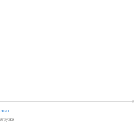
огин
агрузка