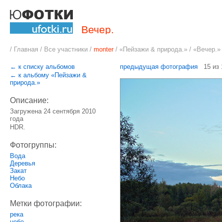
Вечер.
/
Главная
/
Все участники
/
monter
/
«Пейзажи & природа.
» / «Вечер.»
← к списку альбомов
предыдущая фотография
15 из
← к альбому «Пейзажи &
природа.»
Описание:
Загружена 24 сентября 2010
года
HDR.
Фотогруппы:
Вода
Деревья
Закат
Небо
Облака
Метки фотографии:
река
небо