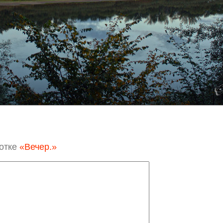
отке
«Вечер.»