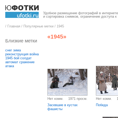
Удобное размещение фотографий в интернете,
и сортировка снимков, ограничение доступа к
/
Главная
/
Популярные метки
/
1945
«1945»
Близкие метки
снег
зима
реконструкция
война
1945
бой
солдат
автомат
сражение
атака
Нет комм.
1971 просм.
Нет комм.
Засевшие в кустах
Победа
фашисты