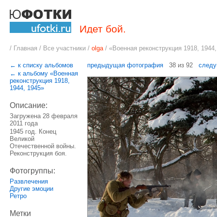
Идет бой.
/
Главная
/
Все участники
/
olga
/
«Военная реконструкция 1918, 1944,
← к списку альбомов
предыдущая фотография
38 из 92
следу
← к альбому «Военная
реконструкция 1918,
1944, 1945»
Описание:
Загружена 28 февраля
2011 года
1945 год. Конец
Великой
Отечественной войны.
Реконструкция боя.
Фотогруппы:
Развлечения
Другие эмоции
Ретро
Метки