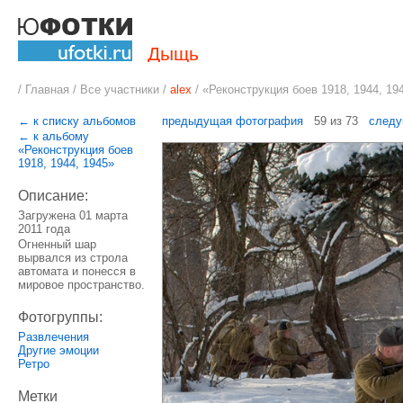
Дыщь
/
Главная
/
Все участники
/
alex
/
«Реконструкция боев 1918, 1944, 19
← к списку альбомов
предыдущая фотография
59 из 73
следу
← к альбому
«Реконструкция боев
1918, 1944, 1945»
Описание:
Загружена 01 марта
2011 года
Огненный шар
вырвался из строла
автомата и понесся в
мировое пространство.
Фотогруппы:
Развлечения
Другие эмоции
Ретро
Метки