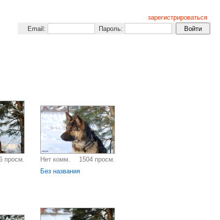
зарегистрироваться
Email:
Пароль:
6 просм.
Нет комм.
1504 просм.
Без названия