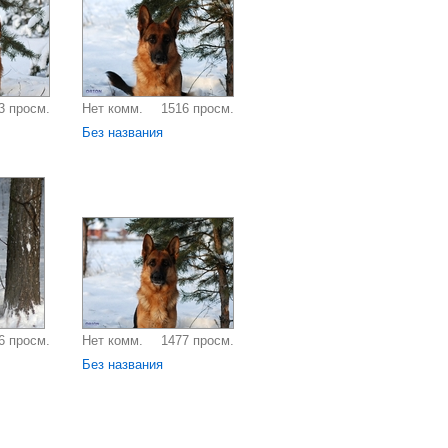
3 просм.
Нет комм.
1516 просм.
Без названия
6 просм.
Нет комм.
1477 просм.
Без названия