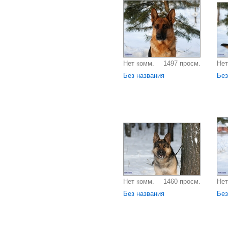
Нет комм.
1497 просм.
Нет
Без названия
Без
Нет комм.
1460 просм.
Нет
Без названия
Без