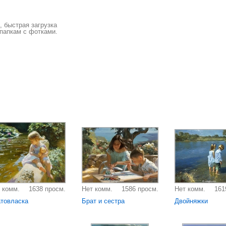
 быстрая загрузка
 папкам с фотками.
 комм.
1638 просм.
Нет комм.
1586 просм.
Нет комм.
161
товласка
Брат и сестра
Двойняжки