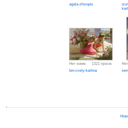
agata-zhivopis
izu
kart
Нет комм.
1322 просм.
Нет
ten-cvety-kartina
sem
Нов