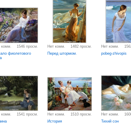
 комм.
1546 просм.
Нет комм.
1482 просм.
Нет комм.
156
ало фиолетового
Перед штормом.
pobeg-zhivopis
а
 комм.
1541 просм.
Нет комм.
1510 просм.
Нет комм.
160
шина
История
Тихий сон