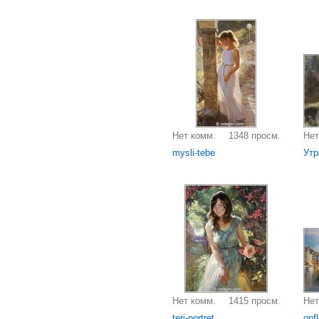
Нет комм.
1348 просм.
Нет
mysli-tebe
Утр
Нет комм.
1415 просм.
Нет
teri-portret
onfl