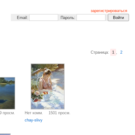
зарегистрироваться
Email:
Пароль:
Страница:
1
,
2
9 просм.
Нет комм.
1501 просм.
chay-slivy