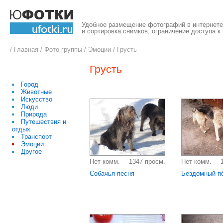
Удобное размещение фотографий в интернете,
и сортировка снимков, ограничение доступа к
/
Главная
/
Фото-группы
/
Эмоции
/
Грусть
Грусть
Город
Животные
Искусство
Люди
Природа
Путешествия и
отдых
Транспорт
Эмоции
Другое
Нет комм.
1347 просм.
Нет комм.
Собачья песня
Бездомный п