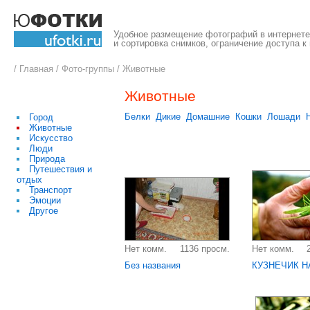
Удобное размещение фотографий в интернете,
и сортировка снимков, ограничение доступа к
/
Главная
/
Фото-группы
/
Животные
Животные
Белки
Дикие
Домашние
Кошки
Лошади
Город
Животные
Искусство
Люди
Природа
Путешествия и
отдых
Транспорт
Эмоции
Другое
Нет комм.
1136 просм.
Нет комм.
Без названия
КУЗНЕЧИК Н