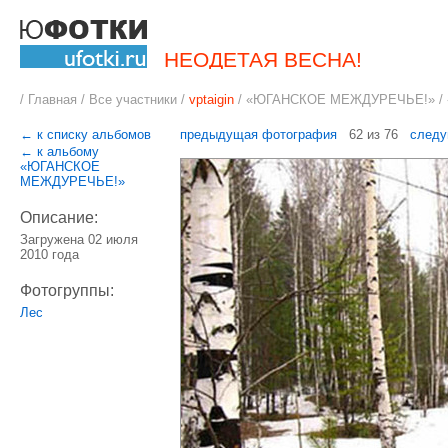
НЕОДЕТАЯ ВЕСНА!
/
Главная
/
Все участники
/
vptaigin
/
«ЮГАНСКОЕ МЕЖДУРЕЧЬЕ!
» 
← к списку альбомов
предыдущая фотография
62 из 76
следу
← к альбому
«ЮГАНСКОЕ
МЕЖДУРЕЧЬЕ!»
Описание:
Загружена 02 июля
2010 года
Фотогруппы:
Лес