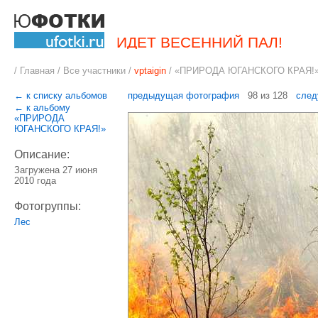
ИДЕТ ВЕСЕННИЙ ПАЛ!
/
Главная
/
Все участники
/
vptaigin
/
«ПРИРОДА ЮГАНСКОГО КРАЯ!
← к списку альбомов
предыдущая фотография
98 из 128
след
← к альбому
«ПРИРОДА
ЮГАНСКОГО КРАЯ!»
Описание:
Загружена 27 июня
2010 года
Фотогруппы:
Лес