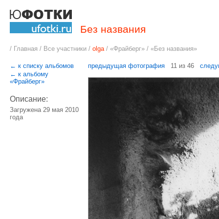
Без названия
/
Главная
/
Все участники
/
olga
/
«Фрайберг
» / «Без названия»
← к списку альбомов
предыдущая фотография
11 из 46
следу
← к альбому
«Фрайберг»
Описание:
Загружена 29 мая 2010
года