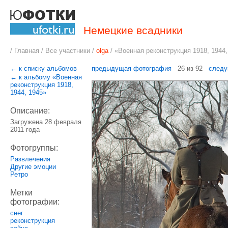
Немецкие всадники
/
Главная
/
Все участники
/
olga
/
«Военная реконструкция 1918, 1944,
← к списку альбомов
предыдущая фотография
26 из 92
следу
← к альбому «Военная
реконструкция 1918,
1944, 1945»
Описание:
Загружена 28 февраля
2011 года
Фотогруппы:
Развлечения
Другие эмоции
Ретро
Метки
фотографии:
снег
реконструкция