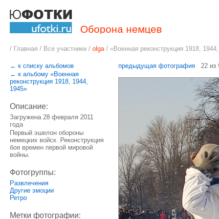
Оборона немцев
/
Главная
/
Все участники
/
olga
/
«Военная реконструкция 1918, 1944,
← к списку альбомов
предыдущая фотография
22 из
← к альбому «Военная
реконструкция 1918, 1944,
1945»
Описание:
Загружена 28 февраля 2011
года
Первый эшелон обороны
немецких войск. Реконструкция
боя времен первой мировой
войны.
Фотогруппы:
Развлечения
Другие эмоции
Ретро
Метки фотографии: