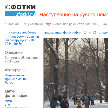
Наступление на русско-нем
/
Главная
/
Все участники
/
olga
/
«Военная реконструкция 1918, 1944,
← к списку альбомов
предыдущая фотография
14 из 92
следу
← к альбому «Военная
реконструкция 1918,
1944, 1945»
Описание:
Загружена 28 февраля
2011 года
Фотогруппы:
Развлечения
Другие эмоции
Ретро
Метки
фотографии:
зима
снег