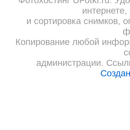
Фотохостинг UFotki.ru. У
интернете,
и сортировка снимков, о
ф
Копирование любой информ
с
администрации. Ссылк
Создан