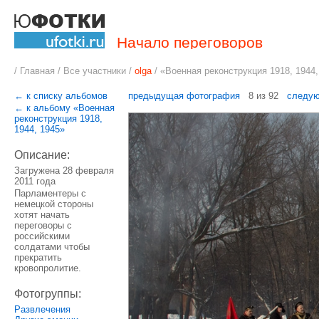
Начало переговоров
/
Главная
/
Все участники
/
olga
/
«Военная реконструкция 1918, 1944,
← к списку альбомов
предыдущая фотография
8 из 92
следу
← к альбому «Военная
реконструкция 1918,
1944, 1945»
Описание:
Загружена 28 февраля
2011 года
Парламентеры с
немецкой стороны
хотят начать
переговоры с
российскими
солдатами чтобы
прекратить
кровопролитие.
Фотогруппы:
Развлечения