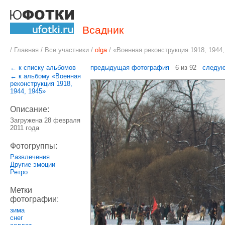
Всадник
/
Главная
/
Все участники
/
olga
/
«Военная реконструкция 1918, 1944,
← к списку альбомов
предыдущая фотография
6 из 92
следу
← к альбому «Военная
реконструкция 1918,
1944, 1945»
Описание:
Загружена 28 февраля
2011 года
Фотогруппы:
Развлечения
Другие эмоции
Ретро
Метки
фотографии:
зима
снег