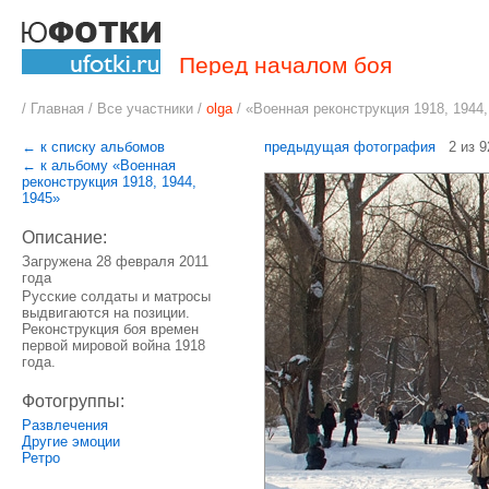
Перед началом боя
/
Главная
/
Все участники
/
olga
/
«Военная реконструкция 1918, 1944,
← к списку альбомов
предыдущая фотография
2 из 
← к альбому «Военная
реконструкция 1918, 1944,
1945»
Описание:
Загружена 28 февраля 2011
года
Русские солдаты и матросы
выдвигаются на позиции.
Реконструкция боя времен
первой мировой война 1918
года.
Фотогруппы:
Развлечения
Другие эмоции
Ретро