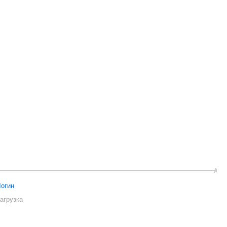
огин
агрузка