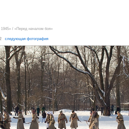
 1945
» / «Перед началом боя»
92
следующая фотография