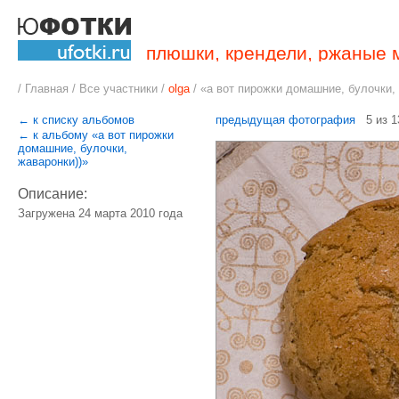
плюшки, крендели, ржаные 
/
Главная
/
Все участники
/
olga
/
«а вот пирожки домашние, булочки, 
← к списку альбомов
предыдущая фотография
5 из 
← к альбому «а вот пирожки
домашние, булочки,
жаваронки))»
Описание:
Загружена 24 марта 2010 года