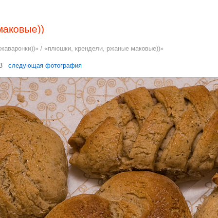
маковые))
жаваронки))
» / «плюшки, крендели, ржаные маковые))»
13
следующая фотография