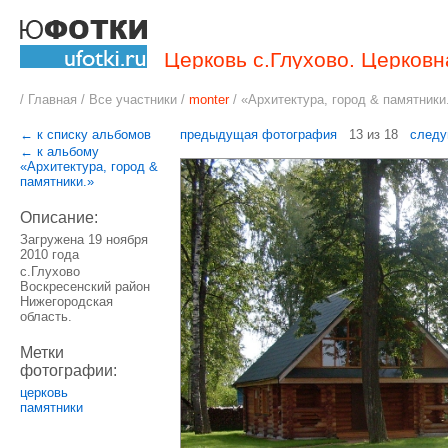
Церковь с.Глухово. Церковн
/
Главная
/
Все участники
/
monter
/
«Архитектура, город & памятники
← к списку альбомов
предыдущая фотография
13 из 18
следу
← к альбому
«Архитектура, город &
памятники.»
Описание:
Загружена 19 ноября
2010 года
с.Глухово
Воскресенский район
Нижегородская
область.
Метки
фотографии:
церковь
памятники