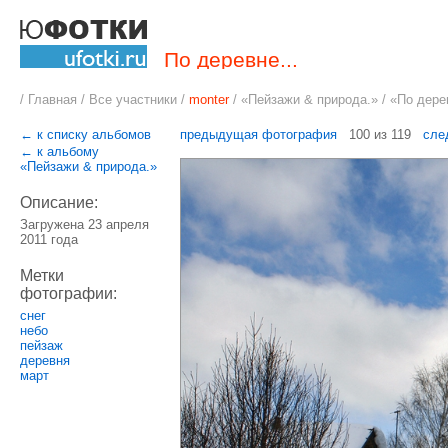
По деревне...
/
Главная
/
Все участники
/
monter
/
«Пейзажи & природа.
» / «По дере
← к списку альбомов
предыдущая фотография
100 из 119
сле
← к альбому
«Пейзажи & природа.»
Описание:
Загружена 23 апреля
2011 года
Метки
фотографии:
снег
небо
пейзаж
деревня
март