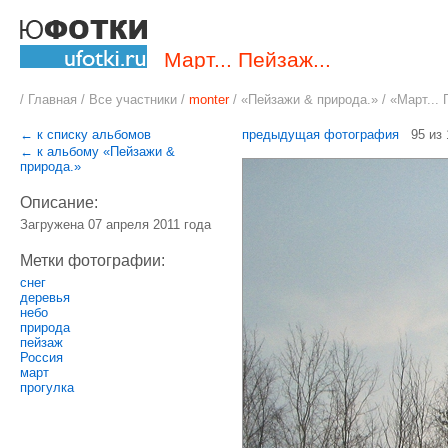
Март... Пейзаж...
/
Главная
/
Все участники
/
monter
/
«Пейзажи & природа.
» / «Март... 
← к списку альбомов
предыдущая фотография
95 из
← к альбому «Пейзажи &
природа.»
Описание:
Загружена 07 апреля 2011 года
Метки фотографии:
снег
деревья
небо
природа
пейзаж
Россия
март
прогулка