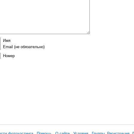
Имя
Email
(не обязательно)
Номер
ости фотохостинга
Помощь
О сайте
Условия
Группы
Регистрация
Л