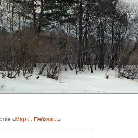
отке
«Март... Пейзаж...»