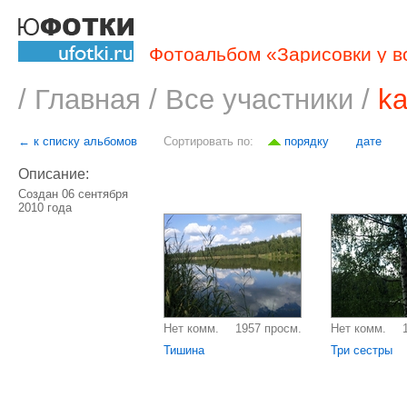
Фотоальбом «Зарисовки у в
/
Главная
/
Все участники
/
ka
← к списку альбомов
Сортировать по:
порядку
дате
Описание:
Создан 06 сентября
2010 года
Нет комм.
1957 просм.
Нет комм.
Тишина
Три сестры