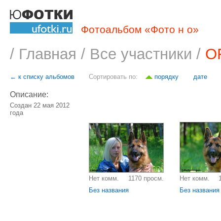
Фотоальбом «Фото н о»
/
Главная
/
Все участники
/
O
← к списку альбомов
Сортировать по:
порядку
дате
Описание:
Создан 22 мая 2012
года
Нет комм.
1170 просм.
Нет комм.
Без названия
Без названия