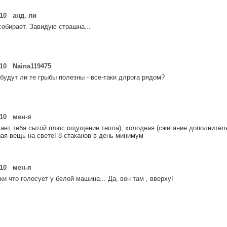
10 анд. ли
собирает. Завидую страшна...
10 Naina119475
 будут ли те грыбы полезны - все-таки длрога рядом?
010 мен-я
лает тебя сытой плюс ощущение тепла), холодная (сжигание дополнител
шая вещь на свете! 8 стаканов в день минимум
010 мен-я
и что голосует у белой машина... Да, вон там , вверху!