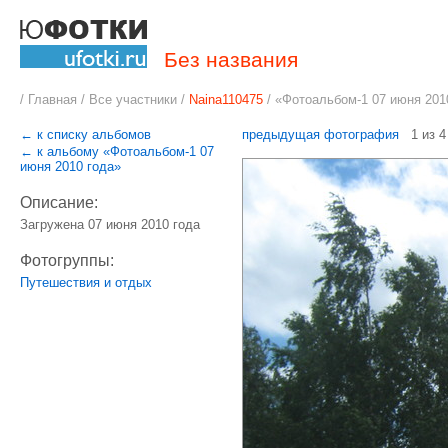
Без названия
/
Главная
/
Все участники
/
Naina110475
/
«Фотоальбом-1 07 июня 201
← к списку альбомов
предыдущая фотография
1 из 
← к альбому «Фотоальбом-1 07
июня 2010 года»
Описание:
Загружена 07 июня 2010 года
Фотогруппы:
Путешествия и отдых