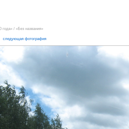
0 года
» / «Без названия»
4
следующая фотография